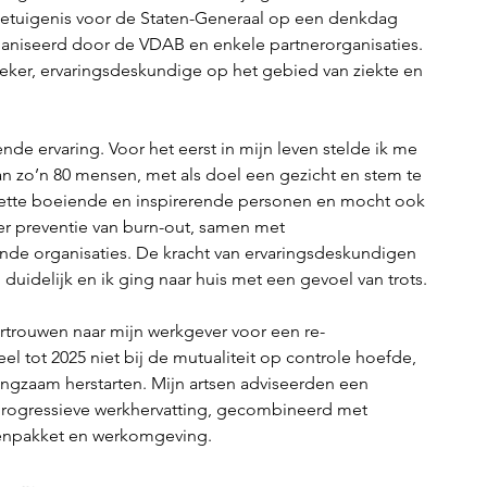
etuigenis voor de Staten-Generaal op een denkdag 
aniseerd door de VDAB en enkele partnerorganisaties. 
reker, ervaringsdeskundige op het gebied van ziekte en 
de ervaring. Voor het eerst in mijn leven stelde ik me 
n zo’n 80 mensen, met als doel een gezicht en stem te 
moette boeiende en inspirerende personen en mocht ook 
r preventie van burn-out, samen met 
nde organisaties. De kracht van ervaringsdeskundigen 
duidelijk en ik ging naar huis met een gevoel van trots.
vertrouwen naar mijn werkgever voor een re-
eel tot 2025 niet bij de mutualiteit op controle hoefde, 
 langzaam herstarten. Mijn artsen adviseerden een 
progressieve werkhervatting, gecombineerd met 
kenpakket en werkomgeving.