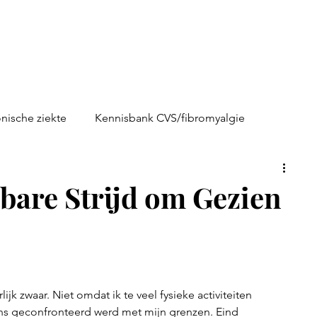
nische ziekte
Kennisbank CVS/fibromyalgie
lp)boeken
Zinvol ziek
‘KOPP’
bare Strijd om Gezien
 zwaar. Niet omdat ik te veel fysieke activiteiten 
s geconfronteerd werd met mijn grenzen. Eind 