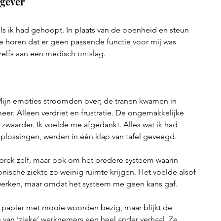
kgever
als ik had gehoopt. In plaats van de openheid en steun 
e horen dat er geen passende functie voor mij was 
zelfs aan een medisch ontslag.
Mijn emoties stroomden over; de tranen kwamen in 
er. Alleen verdriet en frustratie. De ongemakkelijke 
 zwaarder. Ik voelde me afgedankt. Alles wat ik had 
oplossingen, werden in één klap van tafel geveegd.
sprek zelf, maar ook om het bredere systeem waarin 
sche ziekte zo weinig ruimte krijgen. Het voelde alsof 
e werken, maar omdat het systeem me geen kans gaf.
p papier met mooie woorden bezig, maar blijkt de 
tie van ‘zieke’ werknemers een heel ander verhaal. Ze 