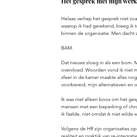
Het gesprek met mijn wer
Helaas verliep het gesprek niet zo
waarop ik had gerekend, kreeg ik t
binnen de organisatie. Men dacht 
BAM.
Dat nieuws sloeg in als een bom. 
overvloed. Woorden vond ik niet me
sfeer in de kamer maakte alles nog
voorbereid, mijn alternatieven en 
Ik was niet alleen boos om het ge
mensen met een beperking of chroni
ik faalde, niet omdat ik niet wild
Volgens de HR zijn organisaties o
realiteit en praktijk van re-integra