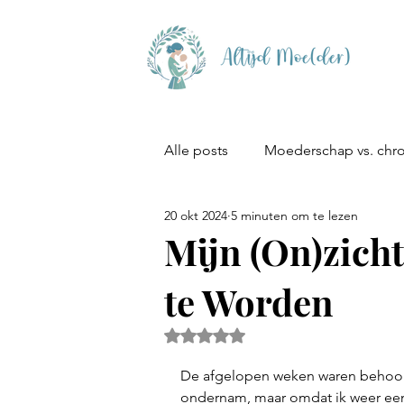
Alle posts
Moederschap vs. chro
20 okt 2024
5 minuten om te lezen
Reviews
Favoriete (zelfhu
Mijn (On)zicht
te Worden
Hoogsensitiviteit
Beoordeeld met NaN uit 5 sterren.
De afgelopen weken waren behoorlijk
ondernam, maar omdat ik weer een