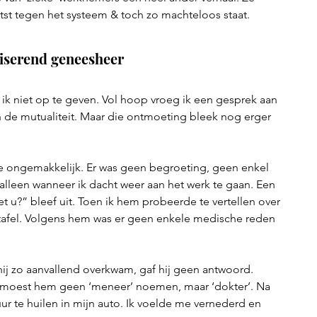
otst tegen het systeem & toch zo machteloos staat.
viserend geneesheer
 ik niet op te geven. Vol hoop vroeg ik een gesprek aan 
de mutualiteit. Maar die ontmoeting bleek nog erger 
e ongemakkelijk. Er was geen begroeting, geen enkel 
alleen wanneer ik dacht weer aan het werk te gaan. Een 
t u?” bleef uit. Toen ik hem probeerde te vertellen over 
 tafel. Volgens hem was er geen enkele medische reden 
ij zo aanvallend overkwam, gaf hij geen antwoord. 
ik moest hem geen ‘meneer’ noemen, maar ‘dokter’. Na 
 uur te huilen in mijn auto. Ik voelde me vernederd en 