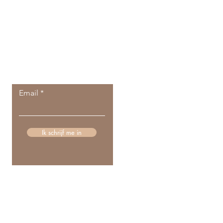
Krijg een melding
bij elke nieuwe
blogpost
Email
Ik schrijf me in