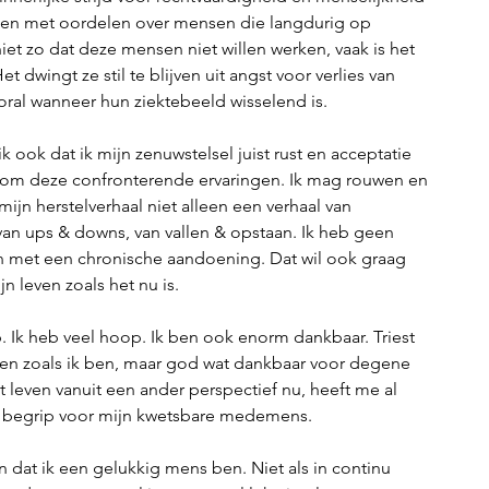
pen met oordelen over mensen die langdurig op 
niet zo dat deze mensen niet willen werken, vaak is het 
 dwingt ze stil te blijven uit angst voor verlies van 
ooral wanneer hun ziektebeeld wisselend is.
k ook dat ik mijn zenuwstelsel juist rust en acceptatie 
n om deze confronterende ervaringen. Ik mag rouwen en 
 mijn herstelverhaal niet alleen een verhaal van 
, van ups & downs, van vallen & opstaan. Ik heb geen 
en met een chronische aandoening. Dat wil ook graag 
n leven zoals het nu is. 
. Ik heb veel hoop. Ik ben ook enorm dankbaar. Triest 
n zoals ik ben, maar god wat dankbaar voor degene 
 leven vanuit een ander perspectief nu, heeft me al 
l begrip voor mijn kwetsbare medemens. 
dat ik een gelukkig mens ben. Niet als in continu 