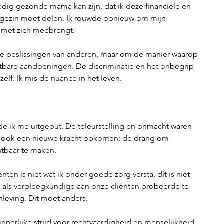
dig gezonde mama kan zijn, dat ik deze financiële en 
gezin moet delen. Ik rouwde opnieuw om mijn 
 met zich meebrengt.
 de beslissingen van anderen, maar om de manier waarop 
htbare aandoeningen. De discriminatie en het onbegrip 
 zelf. Ik mis de nuance in het leven.
e ik me uitgeput. De teleurstelling en onmacht waren 
 ik ook een nieuwe kracht opkomen: de drang om 
htbaar te maken.
en is niet wat ik onder goede zorg versta, dit is niet 
s als verpleegkundige aan onze cliënten probeerde te 
nleving. Dit moet anders.
innerlijke strijd voor rechtvaardigheid en menselijkheid 