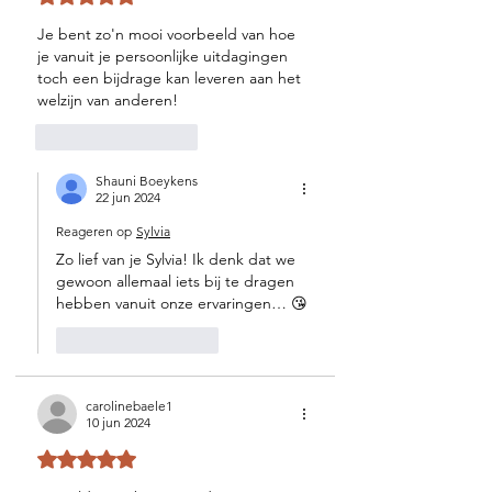
Je bent zo'n mooi voorbeeld van hoe 
je vanuit je persoonlijke uitdagingen 
toch een bijdrage kan leveren aan het 
welzijn van anderen!
Like
Reageren
Shauni Boeykens
22 jun 2024
Reageren op
Sylvia
Zo lief van je Sylvia! Ik denk dat we 
gewoon allemaal iets bij te dragen 
hebben vanuit onze ervaringen… 😘
Like
Reageren
carolinebaele1
10 jun 2024
Beoordeeld met 5 uit 5 sterren.