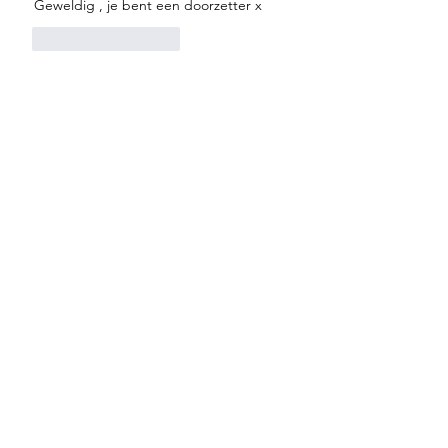
Geweldig , je bent een doorzetter x
Like
Reageren
Leuk dat je mijn
pagina bezoekt!
Wil je graag nog meer